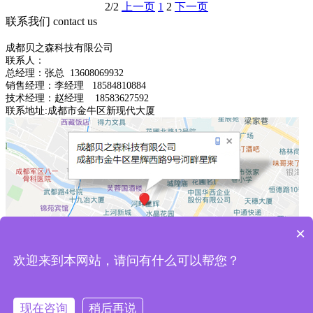
2/2
上一页
1
2
下一页
联系我们
contact us
成都贝之森科技有限公司
联系人：
总经理：
张总
13608069932
销售经理：李经理 18584810884
技术经理：赵经理 18583627592
联系地址:成都市金牛区新现代大厦
×
备案号：
蜀ICP备2023004733号-1
川公网安备
51010602003223号
欢迎来到本网站，请问有什么可以帮您？
现在咨询
稍后再说