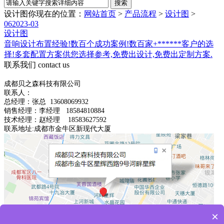
设计图
你现在的位置：
网站首页
>
产品流程
>
设计图
>
06
2023-03
设计图
音响设计布置经验!数百个成功案例!数百家+******客户的选
择!多套配置方案供您选择参考,免费出设计,免费出定制方案.
联系我们
contact us
成都贝之森科技有限公司
联系人：
总经理：
张总
13608069932
销售经理：李经理 18584810884
技术经理：赵经理 18583627592
联系地址:成都市金牛区新现代大厦
×
备案号：
蜀ICP备2023004733号-1
川公网安备