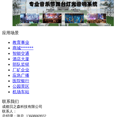
应用场景
教育事业
商城******
智能交通
酒店大厦
部队监狱
厂矿企业
应急广播
医院银行
公园景区
机场车站
联系我们
成都贝之森科技有限公司
联系人：
总经理：
张总
13608069932